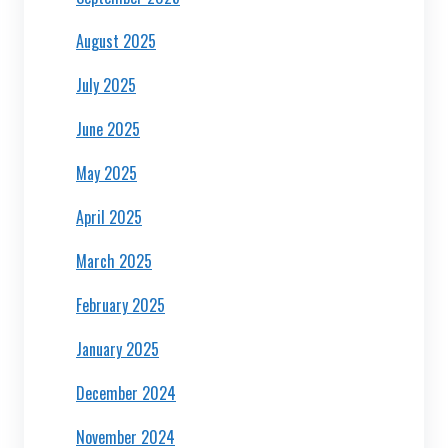
August 2025
July 2025
June 2025
May 2025
April 2025
March 2025
February 2025
January 2025
December 2024
November 2024