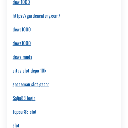
dewi1000
https://gardencafeny.com/
dewa1000
dewa1000
dewa muda
situs slot depo 10k
spaceman slot gacor
Salju88 login
topcer88 slot
slot