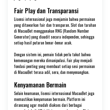
Fair Play dan Transparansi
Lisensi internasional juga menjamin bahwa permainan
yang ditawarkan fair dan transparan. Slot dan taruhan
di MacauBet menggunakan RNG (Random Number
Generator) yang diaudit secara independen, sehingga
setiap hasil putaran benar-benar acak.
Dengan sistem ini, pemain tidak perlu takut bahwa
kemenangan mereka dimanipulasi. Fair play menjadi
fondasi penting yang membuat setiap sesi permainan
di MacauBet terasa adil, seru, dan menyenangkan.
Kenyamanan Bermain
Selain keamanan, lisensi internasional MacauBet juga
memastikan kenyamanan bermain. Platform ini
dirancang agar mudah diakses dari berbagai