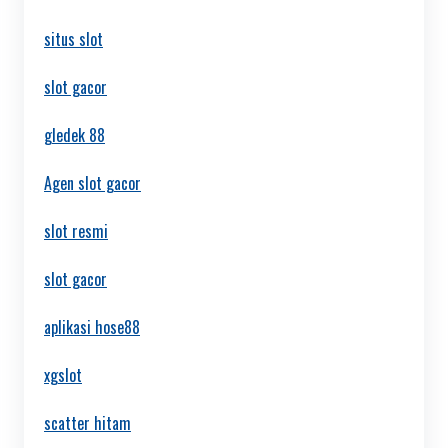
situs slot
slot gacor
gledek 88
Agen slot gacor
slot resmi
slot gacor
aplikasi hose88
xgslot
scatter hitam