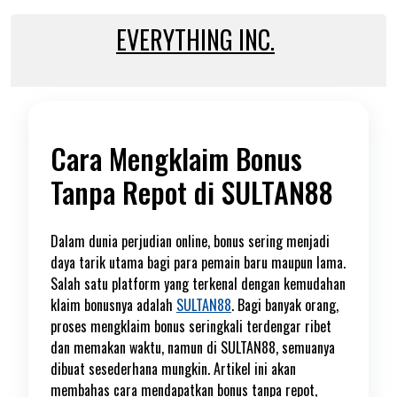
Skip
to
EVERYTHING INC.
content
Cara Mengklaim Bonus
Tanpa Repot di SULTAN88
Dalam dunia perjudian online, bonus sering menjadi
daya tarik utama bagi para pemain baru maupun lama.
Salah satu platform yang terkenal dengan kemudahan
klaim bonusnya adalah
SULTAN88
. Bagi banyak orang,
proses mengklaim bonus seringkali terdengar ribet
dan memakan waktu, namun di SULTAN88, semuanya
dibuat sesederhana mungkin. Artikel ini akan
membahas cara mendapatkan bonus tanpa repot,