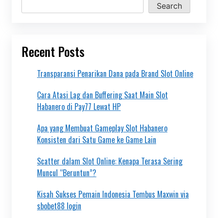
Search
Recent Posts
Transparansi Penarikan Dana pada Brand Slot Online
Cara Atasi Lag dan Buffering Saat Main Slot
Habanero di Pay77 Lewat HP
Apa yang Membuat Gameplay Slot Habanero
Konsisten dari Satu Game ke Game Lain
Scatter dalam Slot Online: Kenapa Terasa Sering
Muncul “Beruntun”?
Kisah Sukses Pemain Indonesia Tembus Maxwin via
sbobet88 login