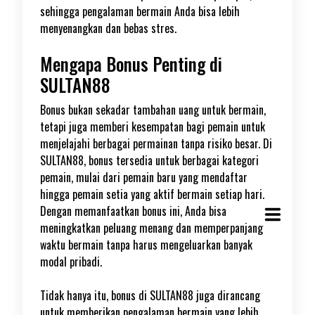
sehingga pengalaman bermain Anda bisa lebih
menyenangkan dan bebas stres.
Mengapa Bonus Penting di
SULTAN88
Bonus bukan sekadar tambahan uang untuk bermain,
tetapi juga memberi kesempatan bagi pemain untuk
menjelajahi berbagai permainan tanpa risiko besar. Di
SULTAN88, bonus tersedia untuk berbagai kategori
pemain, mulai dari pemain baru yang mendaftar
hingga pemain setia yang aktif bermain setiap hari.
Dengan memanfaatkan bonus ini, Anda bisa
meningkatkan peluang menang dan memperpanjang
waktu bermain tanpa harus mengeluarkan banyak
modal pribadi.
Tidak hanya itu, bonus di SULTAN88 juga dirancang
untuk memberikan pengalaman bermain yang lebih