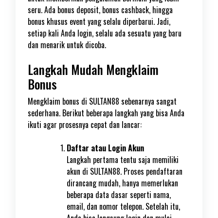
seru. Ada bonus deposit, bonus cashback, hingga
bonus khusus event yang selalu diperbarui. Jadi,
setiap kali Anda login, selalu ada sesuatu yang baru
dan menarik untuk dicoba.
Langkah Mudah Mengklaim
Bonus
Mengklaim bonus di SULTAN88 sebenarnya sangat
sederhana. Berikut beberapa langkah yang bisa Anda
ikuti agar prosesnya cepat dan lancar:
Daftar atau Login Akun
Langkah pertama tentu saja memiliki
akun di SULTAN88. Proses pendaftaran
dirancang mudah, hanya memerlukan
beberapa data dasar seperti nama,
email, dan nomor telepon. Setelah itu,