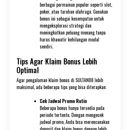
berbagai permainan populer seperti slot,
poker, atau taruhan olahraga. Gunakan
bonus ini sebagai kesempatan untuk
mengeksplorasi strategi dan
meningkatkan peluang menang tanpa
harus khawatir kehilangan modal
sendiri.
Tips Agar Klaim Bonus Lebih
Optimal
Agar pengalaman klaim bonus di SULTAN88 lebih
maksimal, ada beberapa tips yang bisa diterapkan:
Cek Jadwal Promo Rutin
Beberapa bonus hanya tersedia pada
periode tertentu. Dengan mengecek
jadwal promo, Anda bisa merencanakan
deposit dan klaim bonus dengan lebih