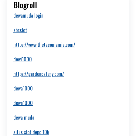
Blogroll
dewamuda login
abcslot
https://www.thetacomamis.com/
dewi1000
https://gardencafeny.com/
dewa1000
dewa1000
dewa muda
situs slot depo 10k