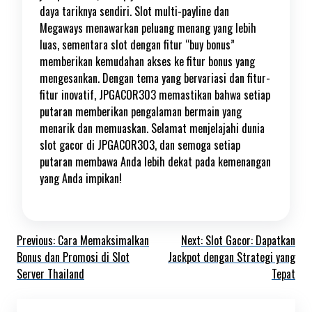
daya tariknya sendiri. Slot multi-payline dan
Megaways menawarkan peluang menang yang lebih
luas, sementara slot dengan fitur “buy bonus”
memberikan kemudahan akses ke fitur bonus yang
mengesankan. Dengan tema yang bervariasi dan fitur-
fitur inovatif, JPGACOR303 memastikan bahwa setiap
putaran memberikan pengalaman bermain yang
menarik dan memuaskan. Selamat menjelajahi dunia
slot gacor di JPGACOR303, dan semoga setiap
putaran membawa Anda lebih dekat pada kemenangan
yang Anda impikan!
Post
Previous:
Cara Memaksimalkan
Next:
Slot Gacor: Dapatkan
Bonus dan Promosi di Slot
Jackpot dengan Strategi yang
navigation
Server Thailand
Tepat