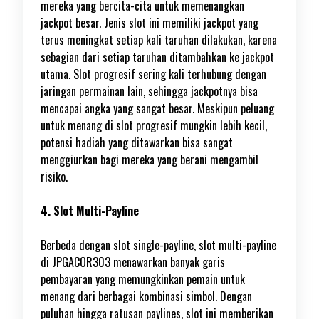
mereka yang bercita-cita untuk memenangkan
jackpot besar. Jenis slot ini memiliki jackpot yang
terus meningkat setiap kali taruhan dilakukan, karena
sebagian dari setiap taruhan ditambahkan ke jackpot
utama. Slot progresif sering kali terhubung dengan
jaringan permainan lain, sehingga jackpotnya bisa
mencapai angka yang sangat besar. Meskipun peluang
untuk menang di slot progresif mungkin lebih kecil,
potensi hadiah yang ditawarkan bisa sangat
menggiurkan bagi mereka yang berani mengambil
risiko.
4. Slot Multi-Payline
Berbeda dengan slot single-payline, slot multi-payline
di JPGACOR303 menawarkan banyak garis
pembayaran yang memungkinkan pemain untuk
menang dari berbagai kombinasi simbol. Dengan
puluhan hingga ratusan paylines, slot ini memberikan