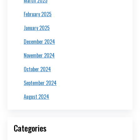
March 2025
February 2025
January 2025
December 2024
November 2024
October 2024
September 2024
August 2024
Categories