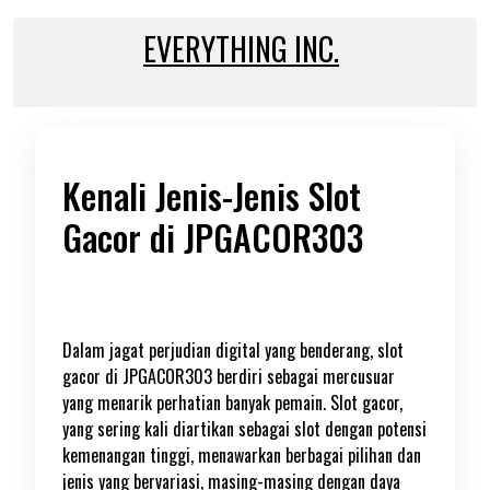
Skip
to
EVERYTHING INC.
content
Kenali Jenis-Jenis Slot
Gacor di JPGACOR303
Dalam jagat perjudian digital yang benderang, slot
gacor di JPGACOR303 berdiri sebagai mercusuar
yang menarik perhatian banyak pemain. Slot gacor,
yang sering kali diartikan sebagai slot dengan potensi
kemenangan tinggi, menawarkan berbagai pilihan dan
jenis yang bervariasi, masing-masing dengan daya